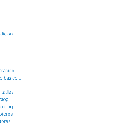
dicion
bracion
 basico...
tatiles
rolog
crolog
otores
tores