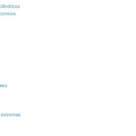
ilíndricos
 conicos
ales
 extremas