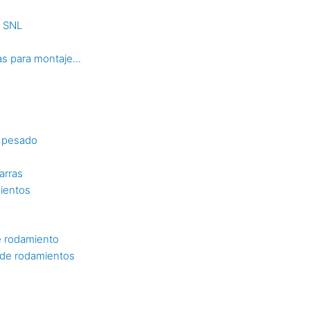
s SNL
s para montaje...
o pesado
arras
mientos
e rodamiento
n de rodamientos