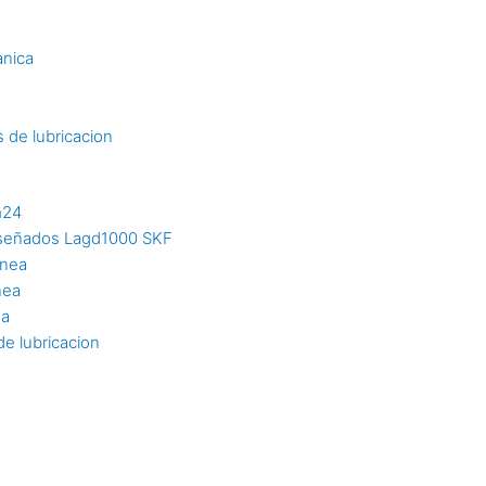
s
anica
 de lubricacion
m24
diseñados Lagd1000 SKF
inea
nea
ea
e lubricacion
n