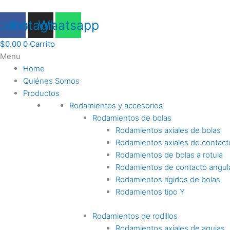
Ir
al
cebook
Instagram
Whatsapp
contenido
$
0.00
0
Carrito
Menu
Home
Quiénes Somos
Productos
Rodamientos y accesorios
Rodamientos de bolas
Rodamientos axiales de bolas
Rodamientos axiales de contact
Rodamientos de bolas a rotula
Rodamientos de contacto angul
Rodamientos rígidos de bolas
Rodamientos tipo Y
Rodamientos de rodillos
Rodamientos axiales de agujas