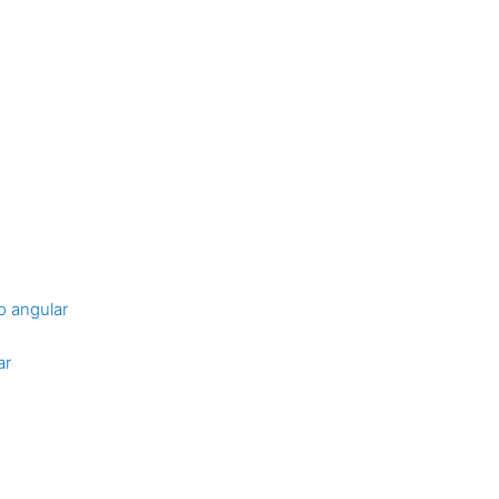
o angular
ar