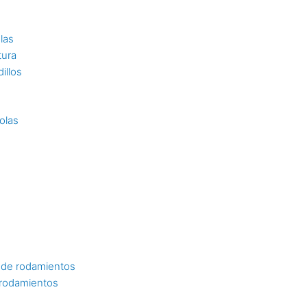
las
tura
illos
olas
 de rodamientos
 rodamientos