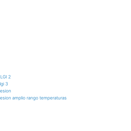
NLGI 2
lgi 3
resion
resion amplio rango temperaturas