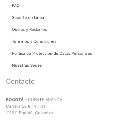
o
r
p
FAQ
k
a
p
Soporte en Línea
m
Quejas y Reclamos
Términos y Condiciones
Política de Protección de Datos Personales
Nuestras Sedes
Contacto
BOGOTÁ
– PUENTE ARANDA
Carrera 58 # 14 – 01
111611 Bogotá, Colombia