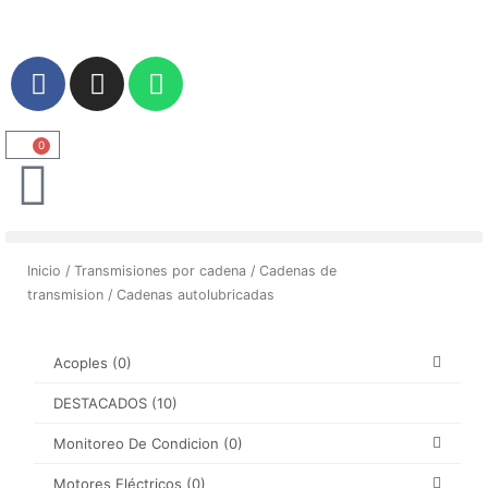
Ir
al
contenido
F
I
W
a
n
h
c
s
a
e
t
t
0
Carrito
b
a
s
o
g
a
o
r
p
k
a
p
Inicio
/
Transmisiones por cadena
/
Cadenas de
m
transmision
/ Cadenas autolubricadas
Acoples
(0)
DESTACADOS
(10)
Monitoreo De Condicion
(0)
Motores Eléctricos
(0)