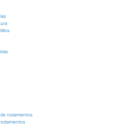
las
tura
illos
olas
 de rodamientos
 rodamientos