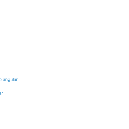
o angular
ar