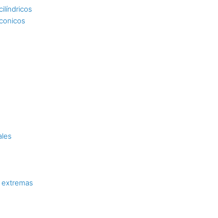
ilíndricos
 conicos
ales
 extremas