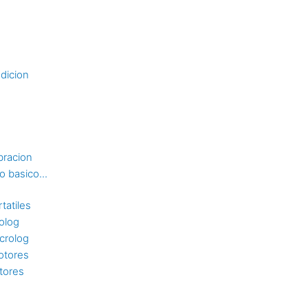
dicion
bracion
 basico...
tatiles
rolog
crolog
otores
tores