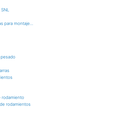
s SNL
s para montaje...
o pesado
arras
mientos
e rodamiento
n de rodamientos