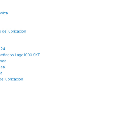
s
anica
 de lubricacion
m24
diseñados Lagd1000 SKF
inea
nea
ea
e lubricacion
n