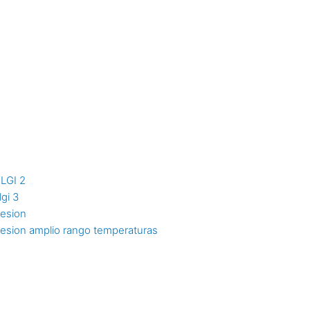
NLGI 2
lgi 3
resion
resion amplio rango temperaturas