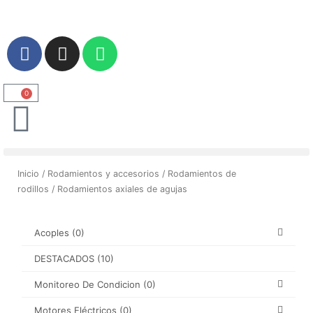
Ir
al
contenido
F
I
W
a
n
h
c
s
a
e
t
t
0
Carrito
b
a
s
o
g
a
o
r
p
k
a
p
Inicio
/
Rodamientos y accesorios
/
Rodamientos de
m
rodillos
/ Rodamientos axiales de agujas
Acoples
(0)
DESTACADOS
(10)
Monitoreo De Condicion
(0)
Motores Eléctricos
(0)