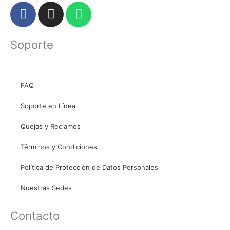
F
I
W
a
n
h
c
s
a
Soporte
e
t
t
b
a
s
o
g
a
o
r
p
FAQ
k
a
p
Soporte en Línea
m
Quejas y Reclamos
Términos y Condiciones
Política de Protección de Datos Personales
Nuestras Sedes
Contacto