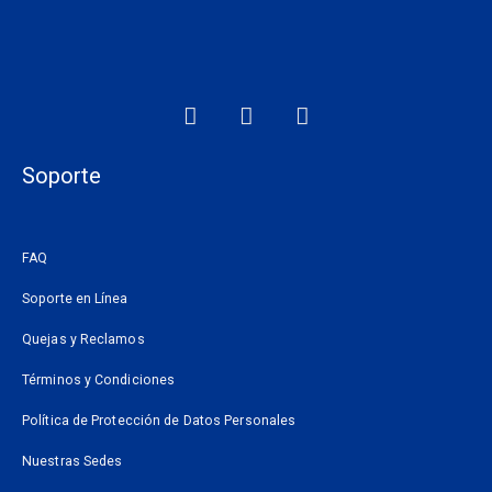
F
I
W
a
n
h
c
s
a
e
t
t
Soporte
b
a
s
o
g
a
o
r
p
FAQ
k
a
p
m
Soporte en Línea
Quejas y Reclamos
Términos y Condiciones
Política de Protección de Datos Personales
Nuestras Sedes