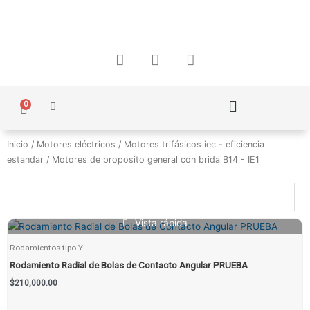
Ir
al
contenido
F
I
W
a
n
h
c
s
a
e
t
t
0
Carrito
b
a
s
o
g
a
Política de Protección de Datos Personales
o
r
p
Inicio
/
Motores eléctricos
/
Motores trifásicos iec - eficiencia
k
a
p
estandar
/ Motores de proposito general con brida B14 - IE1
m
Vista rápida
Rodamientos tipo Y
Rodamiento Radial de Bolas de Contacto Angular PRUEBA
$
210,000.00