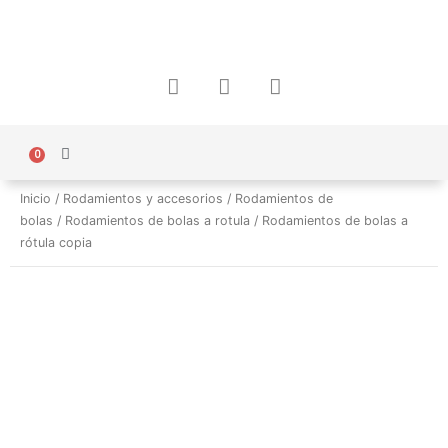
Ir
al
contenido
F
I
W
a
n
h
c
s
a
e
t
t
b
a
s
0
Carrito
Política de Protección de Datos Personales
o
g
a
o
r
p
Inicio
/
Rodamientos y accesorios
/
Rodamientos de
k
a
p
bolas
/
Rodamientos de bolas a rotula
/ Rodamientos de bolas a
m
rótula copia