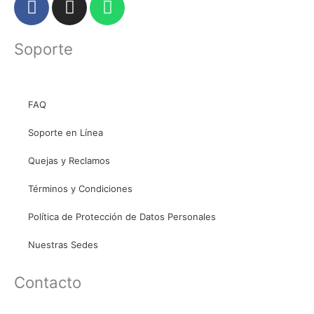
a
n
h
c
s
a
Soporte
e
t
t
b
a
s
o
g
a
o
r
p
FAQ
k
a
p
Soporte en Línea
m
Quejas y Reclamos
Términos y Condiciones
Política de Protección de Datos Personales
Nuestras Sedes
Contacto