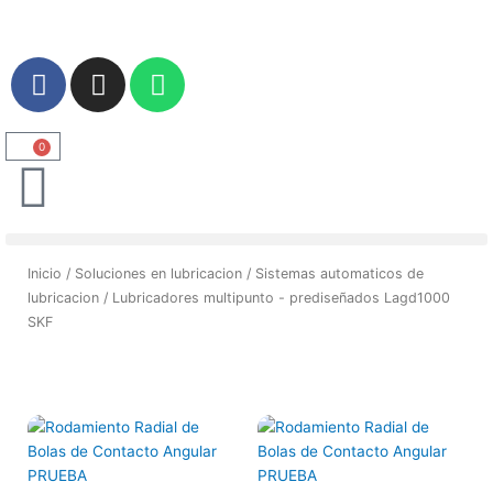
Ir
al
contenido
F
I
W
a
n
h
c
s
a
e
t
t
0
Carrito
b
a
s
o
g
a
o
r
p
k
a
p
Inicio
/
Soluciones en lubricacion
/
Sistemas automaticos de
m
lubricacion
/ Lubricadores multipunto - prediseñados Lagd1000
SKF