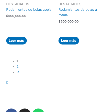
DESTACADOS
DESTACADOS
Rodamientos de bolas copia
Rodamientos de bolas a
rótula
$
500,000.00
$
500,000.00
Leer más
Leer más
1
2
→
F
I
W