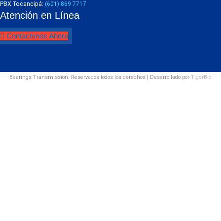
PBX Tocancipá:
(601) 869 7717
Atención en Línea
Contáctenos Ahora
Bearings Transmission. Reservados todos los derechos | Desarrollado por
TigerBid