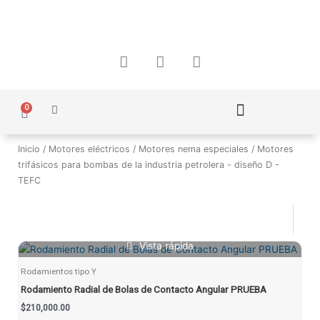
Ir
al
contenido
F
I
W
a
n
h
c
s
a
e
t
t
0
Carrito
b
a
s
o
g
a
Política de Protección de Datos Personales
o
r
p
Inicio
/
Motores eléctricos
/
Motores nema especiales
/ Motores
k
a
p
trifásicos para bombas de la industria petrolera - diseño D -
m
TEFC
Vista rápida
Rodamientos tipo Y
Rodamiento Radial de Bolas de Contacto Angular PRUEBA
$
210,000.00