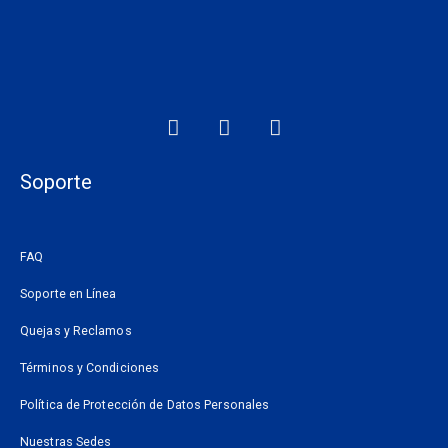
F
I
W
a
n
h
c
s
a
e
t
t
Soporte
b
a
s
o
g
a
o
r
p
FAQ
k
a
p
m
Soporte en Línea
Quejas y Reclamos
Términos y Condiciones
Política de Protección de Datos Personales
Nuestras Sedes