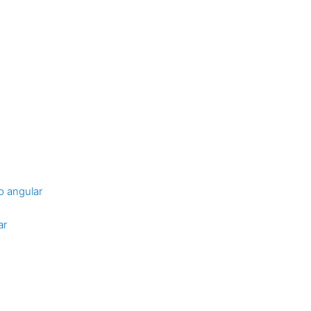
o angular
ar