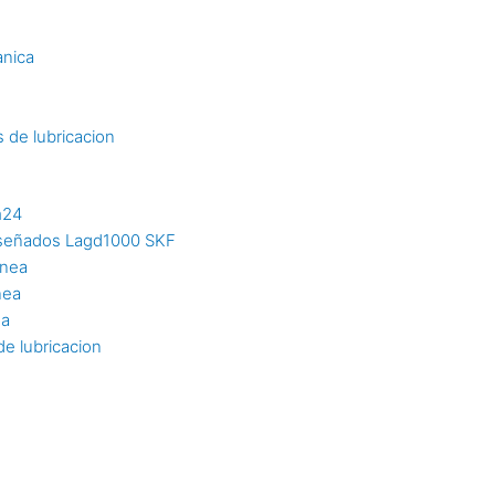
s
anica
 de lubricacion
m24
diseñados Lagd1000 SKF
inea
nea
ea
e lubricacion
n