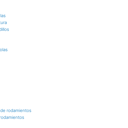
las
tura
illos
olas
 de rodamientos
 rodamientos