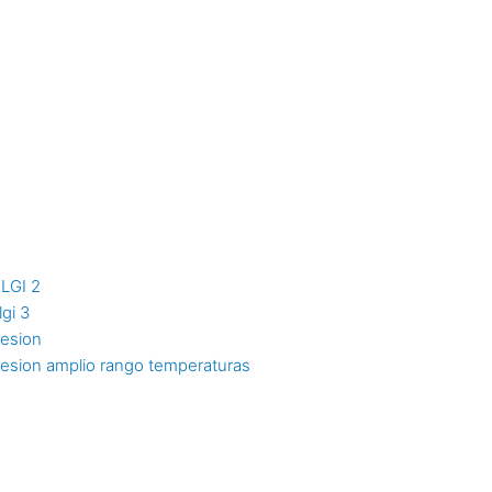
NLGI 2
lgi 3
resion
resion amplio rango temperaturas