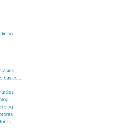
dicion
bracion
 basico...
tatiles
rolog
crolog
otores
tores