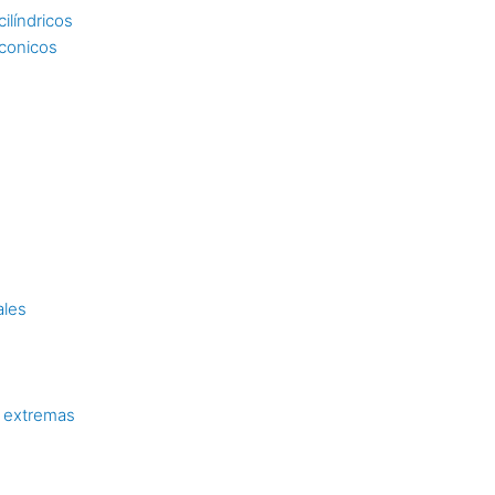
ilíndricos
 conicos
ales
 extremas