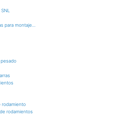
s SNL
s para montaje...
o pesado
arras
mientos
e rodamiento
n de rodamientos