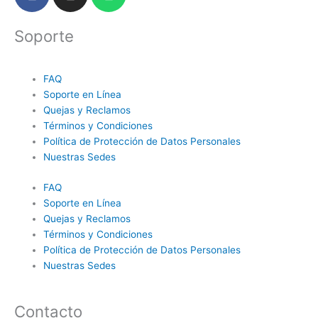
a
n
h
c
s
a
Soporte
e
t
t
b
a
s
o
g
a
FAQ
o
r
p
Soporte en Línea
k
a
p
Quejas y Reclamos
m
Términos y Condiciones
Política de Protección de Datos Personales
Nuestras Sedes
FAQ
Soporte en Línea
Quejas y Reclamos
Términos y Condiciones
Política de Protección de Datos Personales
Nuestras Sedes
Contacto