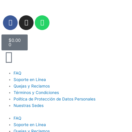
Ir
al
contenido
F
I
W
a
n
h
c
s
a
Carrito
e
t
t
$
0.00
0
b
a
s
o
g
a
o
r
p
k
a
p
FAQ
m
Soporte en Línea
Quejas y Reclamos
Términos y Condiciones
Política de Protección de Datos Personales
Nuestras Sedes
FAQ
Soporte en Línea
Quejas y Reclamos