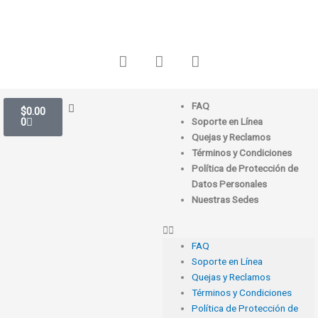
Ir
al
contenido
F
I
W
a
n
h
c
s
a
e
t
t
Carrito
FAQ
b
a
s
$
0.00
0
Soporte en Línea
o
g
a
Quejas y Reclamos
o
r
p
Términos y Condiciones
k
a
p
Política de Protección de
m
Datos Personales
Nuestras Sedes
FAQ
Soporte en Línea
Quejas y Reclamos
Términos y Condiciones
Política de Protección de