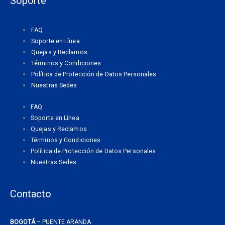
Soporte
b
a
s
o
g
a
o
r
p
FAQ
k
a
p
Soporte en Línea
m
Quejas y Reclamos
Términos y Condiciones
Política de Protección de Datos Personales
Nuestras Sedes
FAQ
Soporte en Línea
Quejas y Reclamos
Términos y Condiciones
Política de Protección de Datos Personales
Nuestras Sedes
Contacto
BOGOTÁ
– PUENTE ARANDA