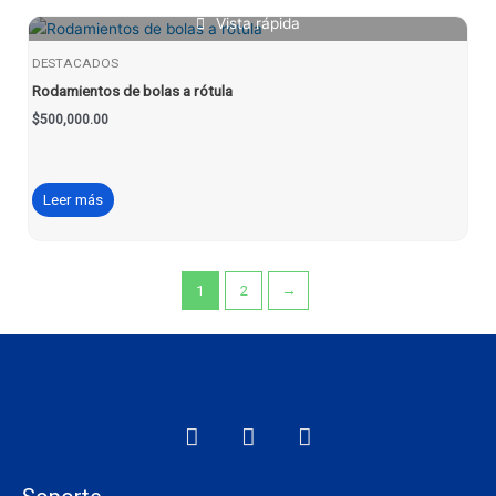
Vista rápida
DESTACADOS
Rodamientos de bolas a rótula
$
500,000.00
Leer más
1
2
→
F
I
W
a
n
h
c
s
a
e
t
t