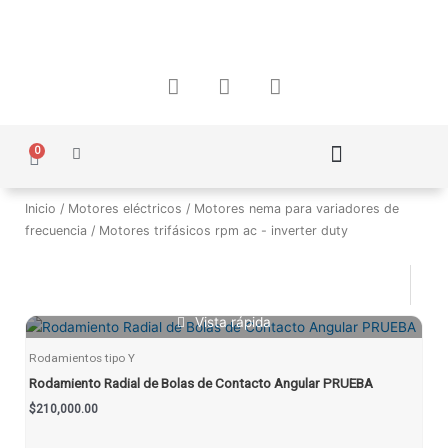
Ir
al
contenido
F
I
W
a
n
h
c
s
a
e
t
t
0
Carrito
b
a
s
o
g
a
Política de Protección de Datos Personales
o
r
p
Inicio
/
Motores eléctricos
/
Motores nema para variadores de
k
a
p
frecuencia
/ Motores trifásicos rpm ac - inverter duty
m
Vista rápida
Rodamientos tipo Y
Rodamiento Radial de Bolas de Contacto Angular PRUEBA
$
210,000.00