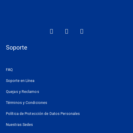
F
I
W
a
n
h
c
s
a
e
t
t
Soporte
b
a
s
o
g
a
o
r
p
FAQ
k
a
p
m
Soporte en Línea
Quejas y Reclamos
Términos y Condiciones
Política de Protección de Datos Personales
Nuestras Sedes