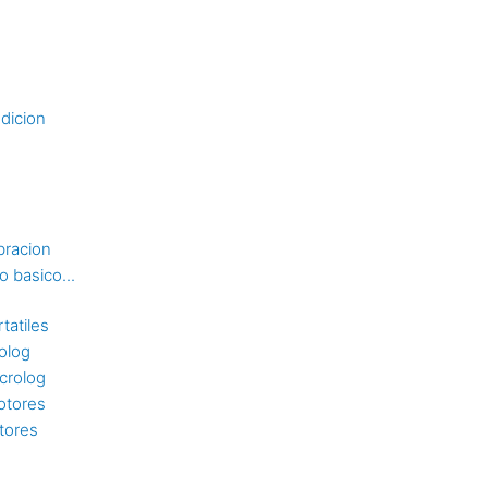
dicion
bracion
 basico...
tatiles
rolog
crolog
otores
tores