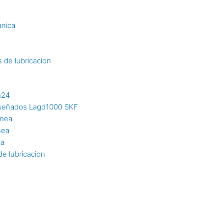
s
anica
 de lubricacion
m24
diseñados Lagd1000 SKF
inea
nea
ea
e lubricacion
n