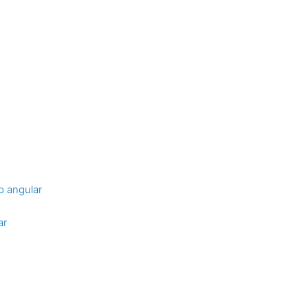
o angular
ar