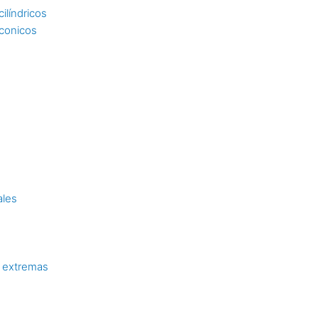
ilíndricos
 conicos
ales
 extremas