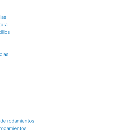
las
tura
illos
olas
 de rodamientos
 rodamientos