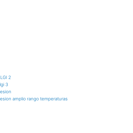
NLGI 2
lgi 3
resion
resion amplio rango temperaturas