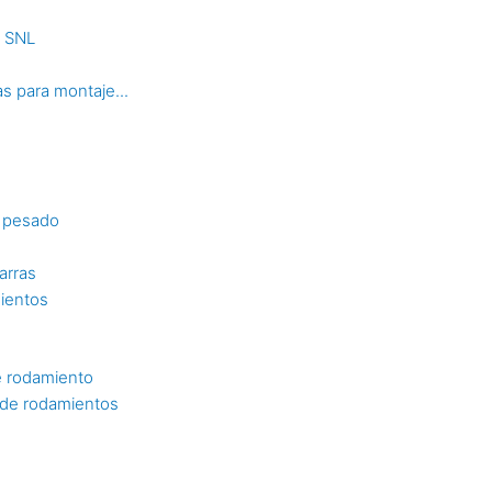
s SNL
s para montaje...
o pesado
arras
mientos
e rodamiento
n de rodamientos