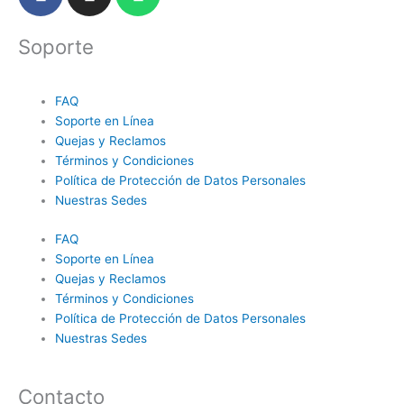
a
n
h
c
s
a
Soporte
e
t
t
b
a
s
o
g
a
FAQ
o
r
p
Soporte en Línea
k
a
p
Quejas y Reclamos
m
Términos y Condiciones
Política de Protección de Datos Personales
Nuestras Sedes
FAQ
Soporte en Línea
Quejas y Reclamos
Términos y Condiciones
Política de Protección de Datos Personales
Nuestras Sedes
Contacto