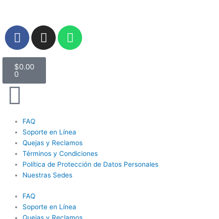
Ir
al
contenido
F
I
W
a
n
h
c
s
a
Carrito
e
t
t
$
0.00
0
b
a
s
o
g
a
o
r
p
k
a
p
FAQ
m
Soporte en Línea
Quejas y Reclamos
Términos y Condiciones
Política de Protección de Datos Personales
Nuestras Sedes
FAQ
Soporte en Línea
Quejas y Reclamos