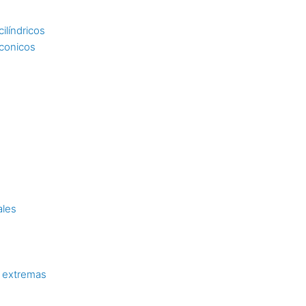
ilíndricos
 conicos
ales
 extremas