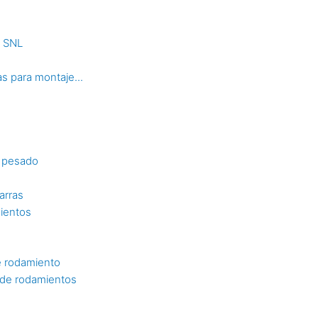
s SNL
s para montaje...
o pesado
arras
mientos
e rodamiento
n de rodamientos