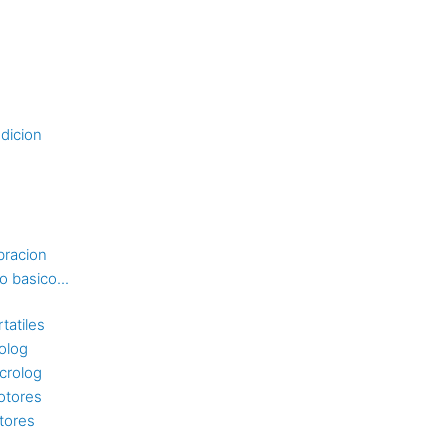
dicion
bracion
 basico...
tatiles
rolog
crolog
otores
tores