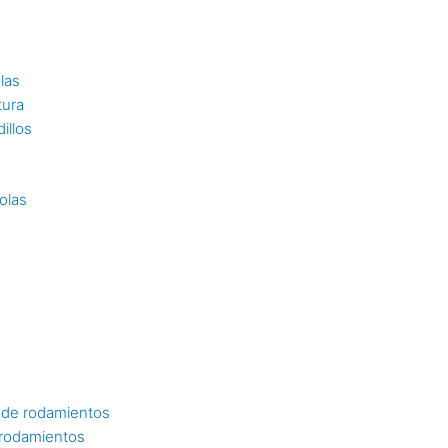
las
tura
illos
olas
 de rodamientos
 rodamientos