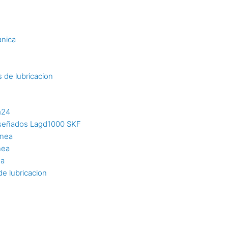
s
anica
 de lubricacion
m24
diseñados Lagd1000 SKF
inea
nea
ea
e lubricacion
n