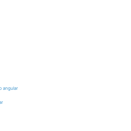
o angular
ar