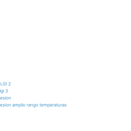
NLGI 2
lgi 3
resion
resion amplio rango temperaturas