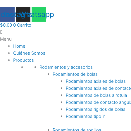
Ir
al
cebook
Instagram
Whatsapp
contenido
$
0.00
0
Carrito
Menu
Home
Quiénes Somos
Productos
Rodamientos y accesorios
Rodamientos de bolas
Rodamientos axiales de bolas
Rodamientos axiales de contact
Rodamientos de bolas a rotula
Rodamientos de contacto angul
Rodamientos rígidos de bolas
Rodamientos tipo Y
Rodamientos de rodillos