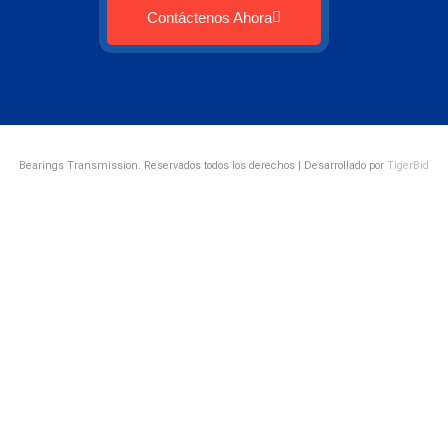
Contáctenos Ahora
Bearings Transmission. Reservados todos los derechos | Desarrollado por
TigerBid