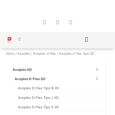
Ir
al
contenido
F
I
W
a
n
h
c
s
a
e
t
t
0
b
a
s
Carrito
o
g
a
Política de Protección de Datos Personales
o
r
p
Inicio
/
Acoples
/
Acoples d-flex
/ Acoples d-flex tipo SC
k
a
p
m
Acoples
(0)
Acoples D-Flex
(0)
Acoples D-Flex Tipo B
(0)
Acoples D-Flex Tipo J
(0)
Acoples D-Flex Tipo S
(0)